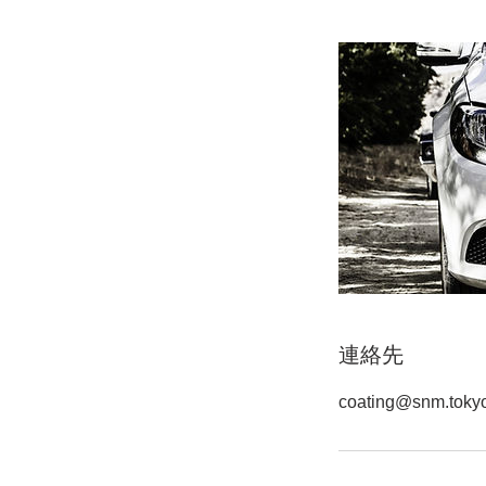
連絡先
coating@snm.toky