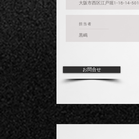
大阪市西区江戸堀1-18-14-501
​担当者
黒嶋
お問合せ