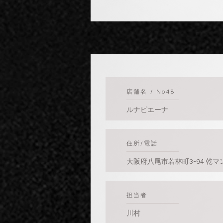
​店舗名 / No48
ルナピエーナ
​住所/電話
大阪府八尾市若林町3-94 乾マ
​担当者
川村