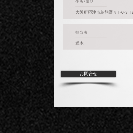
​住所/電話
大阪府摂津市鳥飼野々1-6-3 TEL 
​担当者
近木
お問合せ