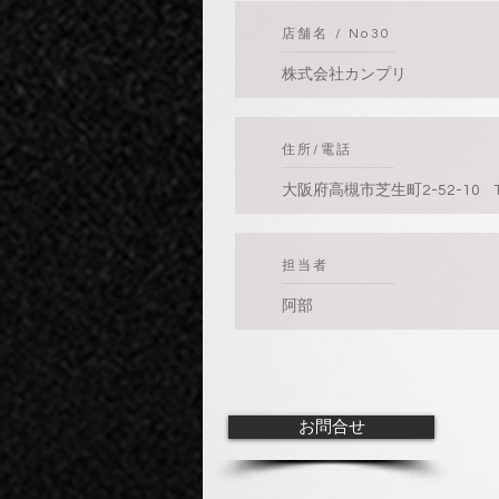
​店舗名 / No30
株式会社カンプリ
​住所/電話
大阪府高槻市芝生町2-52-10 
​担当者
阿部
お問合せ