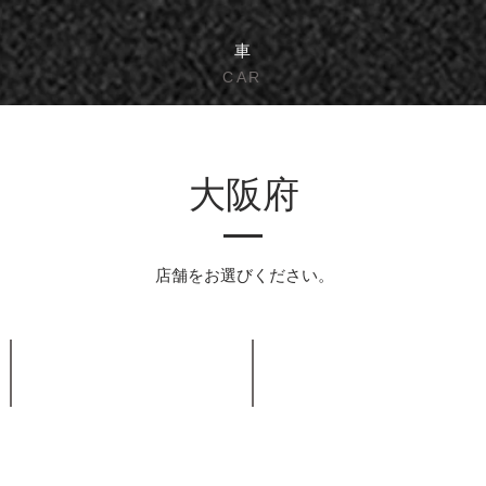
車
​CAR
​大阪府
店舗をお選びください。
高槻市
八尾市
Takatsuki
Yao