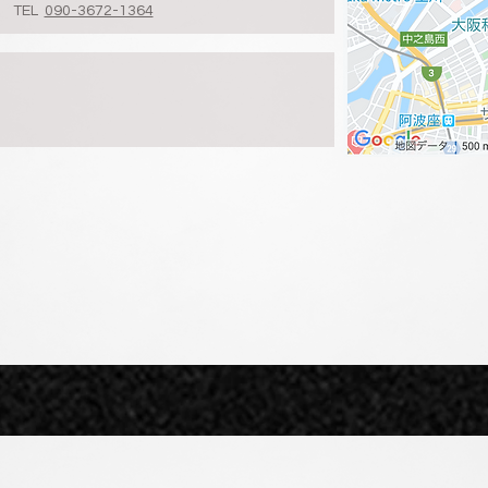
 TEL
090-3672-1364