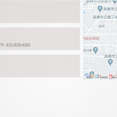
TEL
072-679-4300