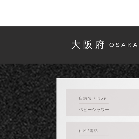
​大阪府
​OSAK
​店舗名 / No9
ベビーシャワー
​住所/電話