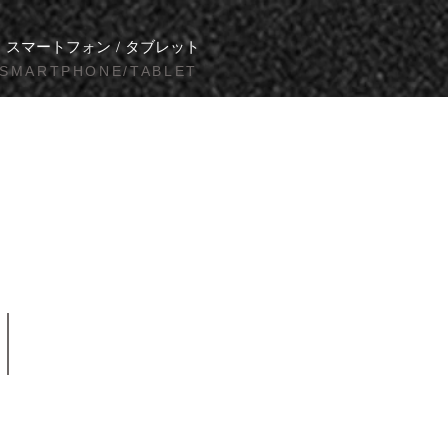
スマートフォン / タブレット
​SMARTPHONE/TABLET
摂津市
Settsu