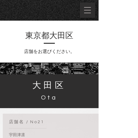
​東京都大田区
店舗をお選びください。
大田区
​Ota
​店舗名 / No21
宇田津凛